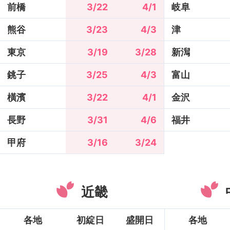
前橋
3/22
4/1
岐阜
熊谷
3/23
4/3
津
東京
3/19
3/28
新澙
銚子
3/25
4/3
富山
橫濱
3/22
4/1
金沢
長野
3/31
4/6
福井
甲府
3/16
3/24
近畿
各地
初綻日
盛開日
各地