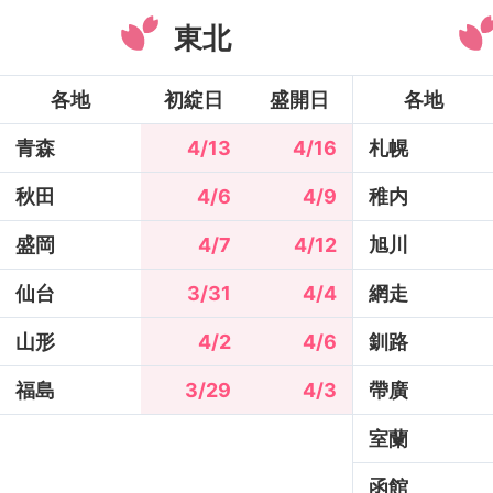
東北
各地
初綻日
盛開日
各地
青森
4/13
4/16
札幌
秋田
4/6
4/9
稚内
盛岡
4/7
4/12
旭川
仙台
3/31
4/4
網走
山形
4/2
4/6
釧路
福島
3/29
4/3
帶廣
室蘭
函館