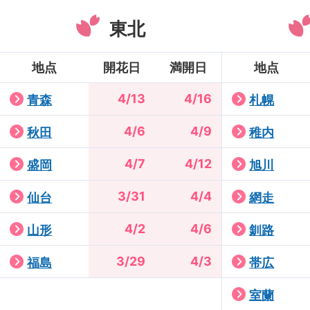
東北
地点
開花日
満開日
地点
4/13
4/16
青森
札幌
4/6
4/9
秋田
稚内
4/7
4/12
盛岡
旭川
3/31
4/4
仙台
網走
4/2
4/6
山形
釧路
3/29
4/3
福島
帯広
室蘭