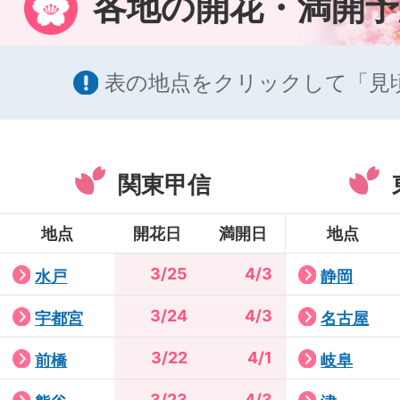
各地の開花・満開予
表の地点をクリックして「見
関東甲信
地点
開花日
満開日
地点
3/25
4/3
水戸
静岡
3/24
4/3
宇都宮
名古屋
3/22
4/1
前橋
岐阜
3/23
4/3