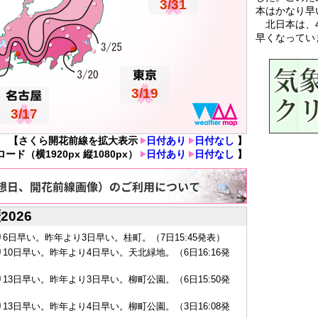
3/31
本はかなり早
北日本は、4
早くなってい
3/19
3/17
【さくら開花前線を拡大表示
日付あり
日付なし
】
（横1920px 縦1080px）
日付あり
日付なし
】
026
6日早い。昨年より3日早い。桂町。（7日15:45発表）
10日早い。昨年より4日早い。天北緑地。（6日16:16発
13日早い。昨年より3日早い。柳町公園。（6日15:50発
13日早い。昨年より4日早い。柳町公園。（3日16:08発