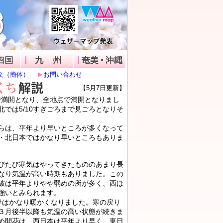
さくら開花予想
中国四国
九州
沖縄・奄美
文（簡体）
お問い合わせ
【5月7日更新】
で満開となり、全地点で満開となりまし
北では5/10すぎごろまで見ごろとなりそ
は、平年より早いところが多くなって
・北日本ではかなり早いところもありま
たび寒気はやってきたもののあまり長
なり気温が高い時期もありました。この
破は平年よりやや弱めの所が多く、西ほ
強いとみられます。
はかなり暖かくなりました。寒の戻り
３月後半以降も気温の高い状態が続きま
め開花は、西日本は平年より早く、東日