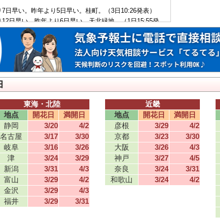
7日早い。昨年より5日早い。桂町。（3日10:26発表）
12日早い。昨年より6日早い。天北緑地。（1日15:55発
り11日早い。昨年より5日早い。八幡宮。（28日14:27発
り11日早い。昨年より6日早い。（26日15:29発表）
り12日早い。昨年より3日早い。（24日15:43発表）
り11日早い。昨年より3日早い。八幡宮。（23日14:38発
り13日早い。昨年より11日早い。（22日15:20発表）
東海・北陸
近畿
り13日早い。昨年より9日早い。（21日10:32発表）
地点
開花日
満開日
地点
開花日
満開日
り12日早い。昨年より8日早い。五稜郭公園。（20日15:04
静岡
3/20
4/2
彦根
3/29
4/2
名古屋
3/17
3/30
京都
3/23
3/30
り13日早い。昨年より5日早い。（18日15:45発表）
り14日早い。昨年より10日早い。（18日13:22発表）
岐阜
3/16
3/26
大阪
3/26
4/3
り10日早い。昨年より5日早い。五稜郭公園。（18日10:02
津
3/24
3/29
神戸
3/27
4/5
新潟
3/31
4/3
奈良
3/24
3/31
り10日早い。昨年より6日早い。（16日10:22発表）
富山
3/29
4/2
和歌山
3/24
4/2
り9日早い。昨年より4日早い。（13日9:26発表）
金沢
3/29
4/3
り12日早い。昨年より7日早い。（12日10:16発表）
福井
3/29
3/31
13日早い。昨年より9日早い。（9日15:18発表）
11日早い。昨年より9日早い。（7日9:37発表）