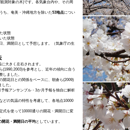
た観測対象の木)です。各気象台内や、その周
5日早い。昨年より3日早い。（3日13:35発表）
8日早い。昨年より5日早い。市内信夫山。（3日11:25発
うち、奄美・沖縄地方を除いた
53地点
につい
1日遅い。昨年より1日遅い。（3日10:08発表）
1日遅い。昨年より1日遅い。（3日10:01発表）
た状態
3日遅い。昨年より6日遅い。（3日9:35発表）
いた状態
6日早い。昨年より7日早い。（2日15:31発表）
日、満開日として予想します。（気象庁の生
り1日早い。昨年より3日遅い。紀三井寺。（2日14:18発
11日早い。昨年より7日早い。（2日14:15発表）
法
日昨年より1日早い。（2日11:15発表）
温に大きく左右されます。
1日遅い。昨年より5日遅い。熊本市西区春日。（2日10:16
990,2003)を参考とし、近年の傾向に合う
整しました。
6日早い。昨年より4日早い。（2日10:09発表）
花日との関係をベースに、朝倉ら(2009)
しました。
3日早い。昨年より2日早い。栗林公園。（1日15:14発表）
予報アンサンブル・3か月予報を独自に解析
日昨年より3日早い。（1日11:05発表）
4日早い。昨年より6日早い。（1日10:05発表）
どの気温の特性を考慮して、各地点10000
り5日早い。昨年より2日早い。（31日15:01発表）
り4日早い。昨年より5日早い。後楽園。（31日15:00発表）
式を使って10000通りの開花・満開日に変
り11日早い。昨年より8日早い。（31日14:57発表）
。
りの開花・満開日の平均
としています。
り5日早い。昨年より4日早い。久松公園。（31日14:46発