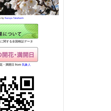
o by
Kazuya Takahashi
想に関する全国検証データ
・満開日 from
気象人