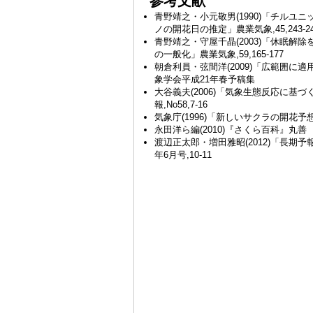
参考文献
【3月31日 高知 さくらの満開日
】平年よ
青野靖之・小元敬男(1990)「チル
表）
ノの開花日の推定」農業気象,45,243-2
【3月31日 福井 さくらの満開日
】平年よ
青野靖之・守屋千晶(2003)「休眠
【3月31日 奈良 さくらの満開日
】平年よ
の一般化」農業気象,59,165-177
学校。（31日11:31発表）
朝倉利員・弦間洋(2009)「広範囲
【3月31日 仙台 さくらの開花日
】平年よ
象学会平成21年春予稿集
【3月31日 新潟 さくらの開花日
】平年よ
大谷義夫(2006)「気象生態反応に基
10:00発表）
報,No58,7-16
【3月30日 広島 さくらの満開日
】平年よ
気象庁(1996)「新しいサクラの開花
永田洋ら編(2010)『さくら百科』丸善
【3月30日 京都 さくらの満開日
】平年よ
渡辺正太郎・増田雅昭(2012)「長期
【3月30日 名古屋 さくらの満開日
】平年
年6月号,10-11
【3月29日 福島 さくらの開花日
】平年よ
表）
【3月29日 金沢 さくらの開花日
】平年よ
【3月29日 津 さくらの満開日
】平年より
【3月29日 富山 さくらの開花日
】平年よ
【3月29日 彦根 さくらの開花日
】平年よ
【3月29日 福井 さくらの開花日
】平年よ
【3月28日 徳島 さくらの開花日
】平年と
【3月28日 東京 さくらの満開日
】平年よ
表）
【3月28日 鳥取 さくらの開花日
】平年よ