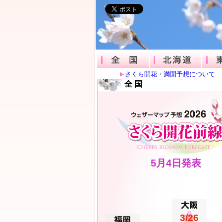
全国
北海
さくら開花・満開予想について
全 国
5月4日発表
3/26