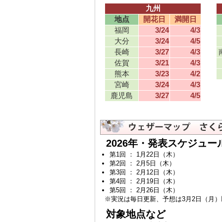
【4月6日 長野 さくらの満開日
】平年より
九州
【4月6日 下関 さくらの満開日
】平年より
地点
開花日
満開日
【4月6日 秋田 さくらの開花日
】平年より
福岡
3/24
4/3
【4月6日 山形 さくらの満開日
】平年より
大分
3/24
4/5
【4月6日 徳島 さくらの満開日
】平年より
長崎
3/27
4/3
【4月5日 神戸 さくらの満開日
】平年と同
佐賀
3/21
4/3
発表）
熊本
3/23
4/2
【4月5日 鹿児島 さくらの満開日
】平年と
宮崎
3/24
4/3
【4月5日 大分 さくらの満開日
】平年より
鹿児島
3/27
4/5
【4月4日 松山 さくらの満開日
】平年より
【4月4日 仙台 さくらの満開日
】平年より
【4月3日 水戸 さくらの満開日
】平年より
訂正【4月3日 新潟 さくらの満開日
】平
日15:59訂正）
2026年・発表スケジュー
【4月3日 長崎 さくらの満開日
】平年より
第1回 ： 1月22日（木）
【4月3日 新潟 さくらの満開日
】平年より
第2回 ： 2月5日（木）
発表）
第3回 ： 2月12日（木）
【4月3日 大阪 さくらの満開日
】平年よ
第4回 ： 2月19日（木）
日15:13発表）
第5回 ： 2月26日（木）
【4月3日 銚子 さくらの満開日
】平年より
※実況は毎日更新、予想は3月2日（月
【4月3日 熊谷 さくらの満開日
】平年と同
対象地点など
【4月3日 宇都宮 さくらの満開日
】平年よ