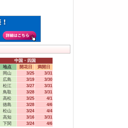
中国・四国
地点
開花日
満開日
岡山
3/25
3/31
広島
3/19
3/30
松江
3/27
3/31
鳥取
3/28
3/31
高松
3/25
4/1
徳島
3/28
4/6
松山
3/24
4/4
高知
3/16
3/31
下関
3/24
4/6