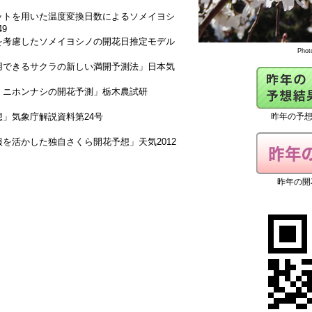
り1日遅い。昨年より3日遅い。高知公園。（31日14:31発
ユニットを用いた温度変換日数によるソメイヨシ
49
り7日早い。昨年より9日早い。（31日14:13発表）
解除を考慮したソメイヨシノの開花日推定モデル
り4日早い。昨年より4日早い。奈良女子大学附属中等教育
Phot
に適用できるサクラの新しい満開予測法」日本気
り8日早い。昨年より4日早い。（31日10:34発表）
り8日早い。昨年より6日早い。市内鳥屋野潟公園。（31日
づくニホンナシの開花予測」栃木農試研
り4日早い。昨年より3日早い。縮景園。（30日15:03発表）
予想」気象庁解説資料第24号
昨年の予
り5日早い。昨年より6日早い。二条城。（30日11:18発表）
予報を活かした独自さくら開花予想」天気2012
より3日早い。昨年より5日早い。（30日10:07発表）
り9日早い。昨年より6日早い。市内信夫山。（29日15:11発
昨年の開花
り5日早い。昨年と同日（29日15:10発表）
5日早い。昨年より4日早い。偕楽公園。（29日14:44発表）
り5日早い。昨年より4日早い。（29日14:33発表）
り3日早い。昨年より6日早い。（29日10:12発表）
り3日早い。昨年より6日早い。（29日9:23発表）
同日昨年より2日遅い。（28日15:03発表）
り3日早い。昨年より2日早い。靖国神社。（28日14:02発
り1日早い。昨年より1日遅い。久松公園。（28日10:52発