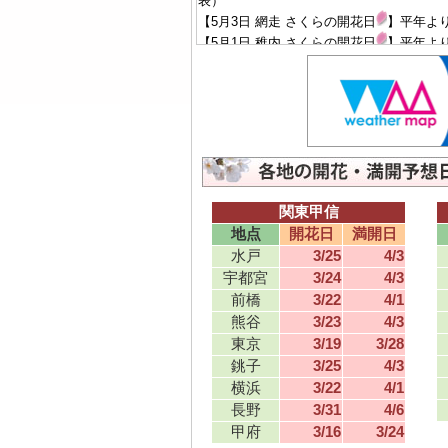
表）
【5月3日 網走 さくらの開花日
】平年より
【5月1日 稚内 さくらの開花日
】平年より
表）
【4月28日 室蘭 さくらの満開日
】平年よ
表）
【4月26日 旭川 さくらの満開日
】平年よ
【4月24日 札幌 さくらの満開日
】平年よ
【4月23日 室蘭 さくらの開花日
】平年よ
表）
【4月22日 帯広 さくらの満開日
】平年よ
関東甲信
【4月21日 旭川 さくらの開花日
】平年よ
地点
開花日
満開日
【4月20日 函館 さくらの満開日
】平年よ
水戸
3/25
4/3
発表）
宇都宮
3/24
4/3
【4月18日 札幌 さくらの開花日
】平年よ
【4月18日 帯広 さくらの開花日
】平年よ
前橋
3/22
4/1
【4月18日 函館 さくらの開花日
】平年よ
熊谷
3/23
4/3
発表）
東京
3/19
3/28
【4月16日 青森 さくらの満開日
】平年よ
銚子
3/25
4/3
【4月13日 青森 さくらの開花日
】平年よ
横浜
3/22
4/1
【4月12日 盛岡 さくらの満開日
】平年よ
長野
3/31
4/6
【4月9日 秋田 さくらの満開日
】平年より
甲府
3/16
3/24
【4月7日 盛岡 さくらの開花日
】平年より