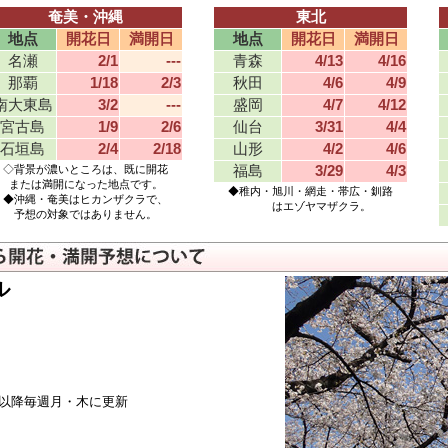
10日早い。昨年より7日早い。（6日10:28発表）
奄美・沖縄
東北
2日遅い。昨年より2日遅い。（6日10:20発表）
地点
開花日
満開日
地点
開花日
満開日
11日早い。昨年より9日早い。（6日10:18発表）
名瀬
2/1
---
青森
4/13
4/16
12日早い。昨年より8日早い。（6日9:45発表）
那覇
1/18
2/3
秋田
4/6
4/9
2日遅い。昨年と同日（6日9:16発表）
南大東島
3/2
---
盛岡
4/7
4/12
日昨年より1日早い。神戸市灘区王子動物園。（5日14:03
宮古島
1/9
2/6
仙台
3/31
4/4
石垣島
2/4
2/18
山形
4/2
4/6
同日昨年より2日早い。（5日11:00発表）
◇背景が濃いところは、既に開花
福島
3/29
4/3
1日遅い。昨年より1日遅い。（5日10:00発表）
または満開になった地点です。
◆稚内・旭川・網走・帯広・釧路
1日遅い。昨年より5日遅い。道後公園。（4日15:20発表）
◆沖縄・奄美はヒカンザクラで、
はエゾヤマザクラ。
予想の対象ではありません。
9日早い。昨年より6日早い。（4日15:03発表）
3日早い。昨年より5日早い。（3日16:27発表）
年より10日早い。昨年より6日早い。市内鳥屋野潟公園。（3
ル
1日遅い。昨年より3日遅い。（3日15:36発表）
10日早い。昨年より6日早い。鳥屋野潟公園。（3日15:16
り1日早い。昨年より1日早い。大阪城公園西の丸庭園。（3
3日早い。昨年より4日早い。妙見町。（3日14:48発表）
）以降毎週月・木に更新
日昨年より4日早い。市内桜堤。（3日14:22発表）
り3日早い。昨年より6日早い。（3日13:42発表）