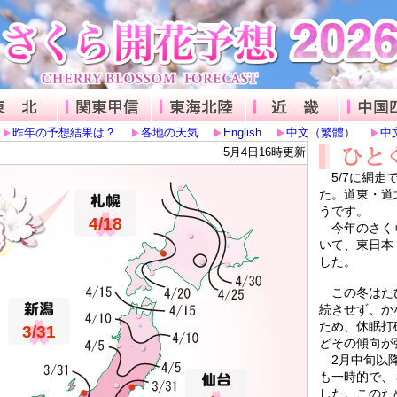
道
東北
関東甲信
東海北陸
近畿
昨年の予想結果は？
各地の天気
English
中文（繁體）
中
5月4日16時更新
5/7に網走
た。道東・道
うです。
4/18
今年のさくら
いて、東日本
した。
この冬はたび
続きせず、か
ため、休眠打
3/31
どその傾向が
2月中旬以降
も一時的で、
した。このた