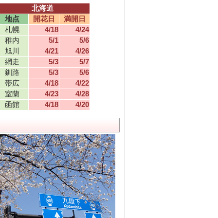
北海道
地点
開花日
満開日
札幌
4/18
4/24
稚内
5/1
5/6
旭川
4/21
4/26
網走
5/3
5/7
釧路
5/3
5/6
帯広
4/18
4/22
室蘭
4/23
4/28
函館
4/18
4/20