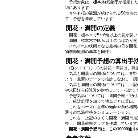
予想対象は、
標本木
(気象庁が指定し
【4月3日 金沢 さくらの満開日
】平年より
辺にあります。
【4月3日 福島 さくらの満開日
】平年より
今年も桜の観測が続けられる58地点の
表）
て、予想を発表しています。
【4月3日 佐賀 さくらの満開日
】平年より
開花・満開の定義
【4月3日 宮崎 さくらの満開日
】平年より
開花：標本木で5〜6輪以上の花が開い
【4月3日 福岡 さくらの満開日
】平年より
満開：標本木で80％以上のつぼみが開
【4月2日 彦根 さくらの満開日
】平年より
それぞれの状態となる最初の日を開花
【4月2日 和歌山 さくらの満開日
】平年よ
物季節観測の基準と同様）
表）
【4月2日 山形 さくらの開花日
】平年より
開花・満開予想の算出手
【4月2日 静岡 さくらの満開日
】平年と同
桜(ソメイヨシノ)の開花・満開は、気
【4月2日 熊本 さくらの満開日
】平年より
気温と開花日の関係については、青野ら(1
発表）
よう、最新のデータで推計しなおし、調
【4月2日 富山 さくらの満開日
】平年より
気温と満開日の関係については、上記の開
や永田洋ら(2010)を参考にして、推計
【4月1日 高松 さくらの満開日
】平年より
予想気温については、週間予報・1か月
【4月1日 横浜 さくらの満開日
】平年と同
し、統計処理を加えて地点ごとに算出。
【4月1日 前橋 さくらの満開日
】平年より
これをベースに近年の傾向や自己相関な
【3月31日 松江 さくらの満開日
】平年よ
通りの気温推移をシミュレーション。
【3月31日 岡山 さくらの満開日
】平年よ
これを、上記のさくら開花・満開日推定
【3月31日 長野 さくらの開花日
】平年よ
換し、開花確率グラフを作成しています
開花・満開予想日は、この10000通
【3月31日 鳥取 さくらの満開日
】平年よ
表）